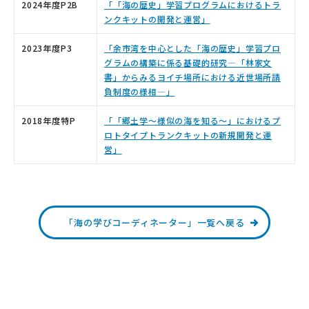
2024年度P2B
「「海の歴史」学習プログラムにおけるトラ
ンクキットの開発と運営」
2023年度P3
「余市湾を中心とした「海の歴史」学習プロ
グラムの構築に係る基礎的研究―「林家文
書」からみるヨイチ場所における近世場所請
負制度の様相―」
2018年度特P
「「郷土学～様似の海を知る～」におけるプ
ロトタイプトランクキットの新規開発と運
営」
「海の学びコーディネーター」一覧へ戻る