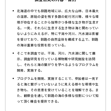
北海道の中でも釧路地域には、広大な山林、日本最大
の湿原、原始の姿を残す多数の蛇行河川等、様々な環
境が存在することから独特かつ多様な生き物が生息す
る。一見、それらに生息する生き物は海と関わってい
ないようにみえるが、特に干潟や河川、汽水湖は影響
を受けており、釧路の自然全体を構成する上で、釧路
の海は重要な役割を担っている。
そこで本調査では、干潟、河川、汽水湖に関して展
示、調査研究を行っている博物館や研究施設を訪問
し、それらと海の繋がりを学べるようなプログラムを
開発、実施する。
プログラムを開発、実施することで、参加者は一見す
ると海と繋がっていないように見える様々な環境や生
き物も、その恩恵を受けていることを理解できる。ま
た、観察会を通して釧路の海の多様な役割について知
って頂く機会を提供できる。