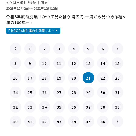
袖ケ浦市郷土博物館 ｜ 関東
2021年10月2日 ～ 2021年12月12日
令和3年度特別展「かつて見た袖ケ浦の海 ―海から見つめる袖ケ
浦の100年―」
PROGRAM1 海の企画展サポート
1
2
3
4
5
6
7
8
9
10
11
12
13
14
15
16
17
18
19
20
21
22
23
24
25
26
27
28
29
30
31
32
33
34
35
36
37
38
39
40
41
42
43
44
45
46